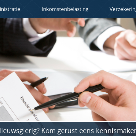
nistratie
Inkomstenbelasting
Verzekeri
ieuwsgierig? Kom gerust eens kennismake