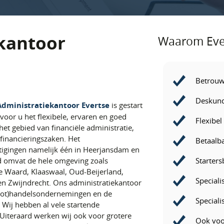
kantoor
Waarom Ever
Betrou
Deskund
Administratiekantoor Evertse
is gestart
 voor u het flexibele, ervaren en goed
Flexibel
et gebied van financiële administratie,
financieringszaken. Het
Betaalb
stigingen namelijk één in Heerjansdam en
Starters
 omvat de hele omgeving zoals
e Waard, Klaaswaal, Oud-Beijerland,
Special
 en Zwijndrecht. Ons administratiekantoor
root)handelsondernemingen en de
Speciali
 Wij hebben al vele startende
iteraard werken wij ook voor grotere
Ook voo