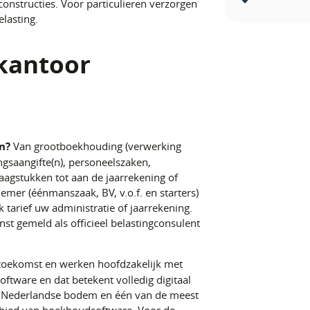
constructies. Voor particulieren verzorgen
lasting.
kantoor
n?
Van grootboekhouding (verwerking
ngsaangifte(n), personeelszaken,
raagstukken tot aan de jaarrekening of
er (éénmanszaak, BV, v.o.f. en starters)
k tarief uw administratie of jaarrekening.
nst gemeld als officieel belastingconsulent
.
toekomst en werken hoofdzakelijk met
oftware en dat betekent volledig digitaal
 Nederlandse bodem en één van de meest