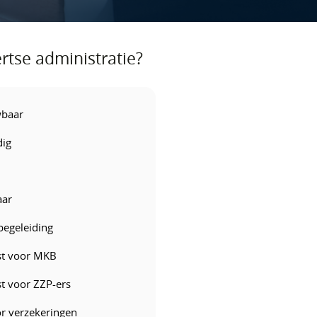
tse administratie?
wbaar
ig
aar
begeleiding
ist voor MKB
st voor ZZP-ers
r verzekeringen