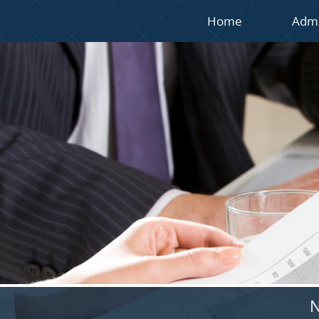
Home
Admi
N