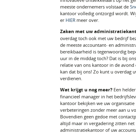
innovatieve ontwikkelaars op het g
meeste ondernemers volstaat de
Sn
kantoor volledig ontzorgd wordt. W
er
HIER
meer over.
Zaken met uw administratiekant
overdag toch ook met uw bedrijf bezi
de meeste accountant- en administra
bereikbaarheid is tegenwoordig bepe
uur in de middag toch? Dat is bij ons
relatie van ons kantoor in de avond 
kan dat bij ons! Zo kunt u overdag 
verdienen.
Wat krijgt u nog meer?
Een heldere
financieel manager in het bedrijfsle
kantoor bekijken we uw organisatie o
verbeteringen zonder meer aan u v
Bovendien geen gedoe met contactp
altijd maar in vergadering zitten ne
administratiekantoor of uw accounta