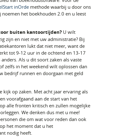
ebied van boekhoudsoftware. Voor de
elStart inOrde
methode waarbij u door ons
ij noemen het boekhouden 2.0 en u leest
oor buiten kantoortijden?
U wilt
g zijn en niet met uw administratie? Bij
tiekantoren lukt dat niet meer, want de
rkt tot 9-12 uur in de ochtend en 13-17
 anders. Als u dit soort zaken als vaste
of zelfs in het weekend wilt oplossen dan
uw bedrijf runnen en doorgaan met geld
 kijk op zaken. Met acht jaar ervaring als
ven voorafgaand aan de start van het
p alle fronten kritisch en zullen mogelijke
oorleggen. We denken dus met u mee!
ersonen die om wat voor reden dan ook
t op het moment dat u het
nt nodig heeft.